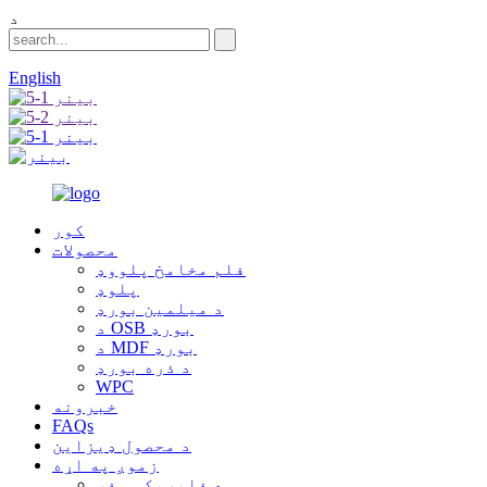
د
English
کور
محصولات
فلم مخامخ پلووډ
پلوډ
د میلمین بورډ
د OSB بورډ
د MDF بورډ
د ذره بورډ
WPC
خبرونه
FAQs
د محصول ډیزاین
زموږ په اړه
د فابریکې سفر