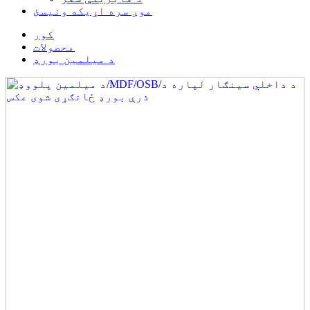
موږ سره اړیکه ونیسئ
کور
محصولات
د میلمین بورډ