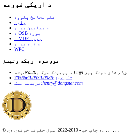
د اړیکې فورمه
فلم مخامخ پلووډ
پلوډ
د میلمین بورډ
د OSB بورډ
د MDF بورډ
د ذره بورډ
WPC
موږ سره اړیکه ونیسئ
No.20، د بېجينګ سړک Linyi ښار شان دونګ چين
پته:
تلیفون:
0086-0539-7056669
henry@dongstar.com
بریښنالیک:
© د چاپ حق - 2010-2022: ټول حقونه خوندي دي., , , , , , ,