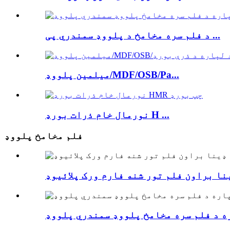
د فلم سره مخامخ د پلووډ سمندري پی ...
میلمین پلووډ/MDF/OSB/Pa...
نورمال خام ذرات بورډ H ...
فلم مخامخ پلووډ
نا براون فلم تور شنه فارم ورک پلائیوډ
ه د فلم سره مخامخ پلووډ سمندري پلووډ