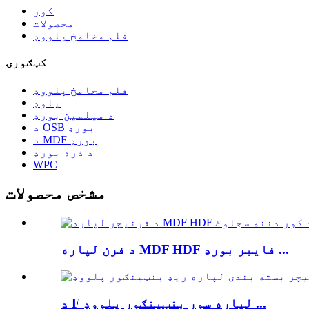
کور
محصولات
فلم مخامخ پلووډ
کټګورۍ
فلم مخامخ پلووډ
پلوډ
د میلمین بورډ
د OSB بورډ
د MDF بورډ
د ذره بورډ
WPC
مشخص محصولات
د فرن لپاره MDF HDF فایبر بورډ ...
د F لپاره سور بنټینګور پلووډ ...