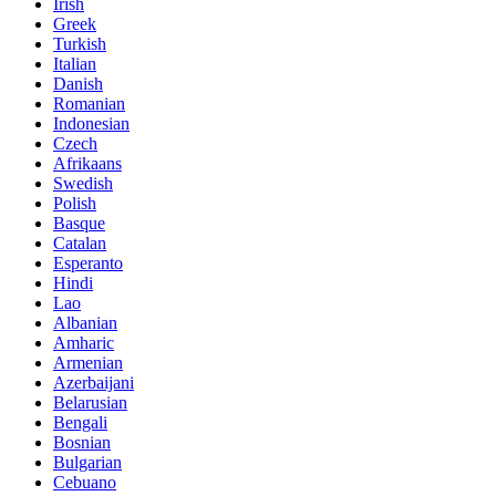
Irish
Greek
Turkish
Italian
Danish
Romanian
Indonesian
Czech
Afrikaans
Swedish
Polish
Basque
Catalan
Esperanto
Hindi
Lao
Albanian
Amharic
Armenian
Azerbaijani
Belarusian
Bengali
Bosnian
Bulgarian
Cebuano