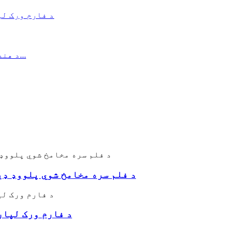
د فلم سره مخامخ شوي پلووډ ډی
د فارم ورک لپار