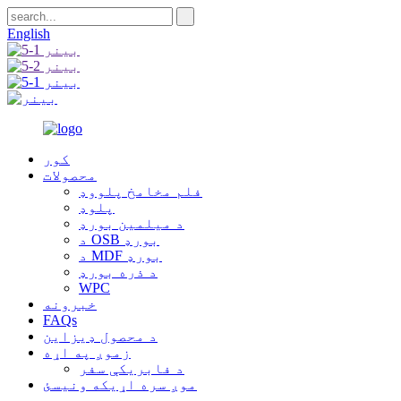
English
کور
محصولات
فلم مخامخ پلووډ
پلوډ
د میلمین بورډ
د OSB بورډ
د MDF بورډ
د ذره بورډ
WPC
خبرونه
FAQs
د محصول ډیزاین
زموږ په اړه
د فابریکې سفر
موږ سره اړیکه ونیسئ